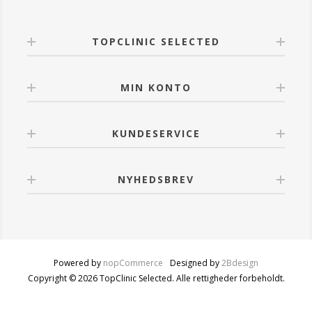
Bi-phasic Make-up Remover
- Luk pakken tæt for at holde produktet fugtigt og
sikre dets effektivitet.
TOPCLINIC SELECTED
MIN KONTO
KUNDESERVICE
NYHEDSBREV
Powered by
nopCommerce
Designed by
2Bdesign
Copyright © 2026 TopClinic Selected. Alle rettigheder forbeholdt.