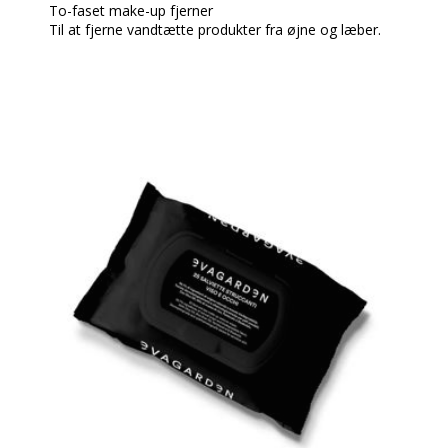
To-faset make-up fjerner
Til at fjerne vandtætte produkter fra øjne og læber.
En letanvendelig to-fase formel (olie og vand), der
eliminerer selv de mest modstandsdygtige mascaraer
såsom Mascara Aquaproof EVAGARDEN og de mest
modstandsdygtige læbefarver såsom Ultralasting
EVAGARDEN læbestift.
Absolut delikat, velegnet til alle hudtyper, med en
beroligende og forfriskende virkning, der respekterer
øjnenes og læbernes delikatesse.
Anvendelse:
Ryst pakken for at blande de to faser. Det anbefales
at fjerne de fedtede rester med EVAGARDEN make-
up remover servietten.