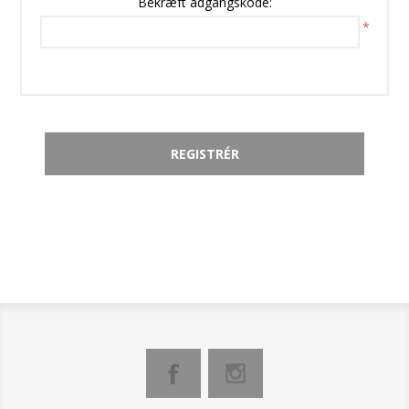
Bekræft adgangskode:
*