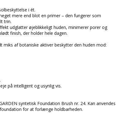
lbeskyttelse i ét.
get mere end blot en primer – den fungerer som
 trin.
ffekt udglatter øjeblikkeligt huden, minimerer porer og
lødt finish, der holder hele dagen.
dt miks af botaniske aktiver beskytter den huden mod:
.
 på intelligent og usynlig vis.
VAGARDEN syntetisk Foundation Brush nr. 24. Kan anvendes
r foundation for at forlænge holdbarheden.