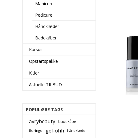
Manicure
Pedicure
Håndklæder
Badekåber
Kursus
Opstartspakke
Kitler
Aktuelle TILBUD
POPULÆRE TAGS
avrybeauty
badekåbe
gel-ohh
floringo
håndklæde