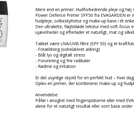
Mere end en primer: Hudforbedrende pleje og høj so
Power Defence Primer SPF50 fra EVAGARDEN er me
hudpleje, solbeskyttelse og make-up base i ét enkelt
Den ultralette, fløjlsbløde tekstur med soft-focus e
ujævnheder og efterlader et naturligt, mat og silkeb
Takket være UVA/UVB-filtre (SPF 50) og et kraftful
- Fotældning (solrelateret aldring)
- Blåt lys og digitalt stress
- Forurening og frie radikaler
- Rødme og irritation
Er det usynlige skjold for en perfekt hud – hver dag
Oplev en primer, der kombinerer make-up og hudpleje
Anvendelse:
Påfør i ansigtet med fingerspidserne eller med E
alene for et naturligt resultat eller som base unde