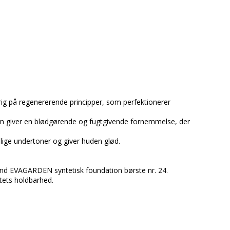
 rig på regenererende principper, som perfektionerer
om giver en blødgørende og fugtgivende fornemmelse, der
llige undertoner og giver huden glød.
end EVAGARDEN syntetisk foundation børste nr. 24.
ets holdbarhed.