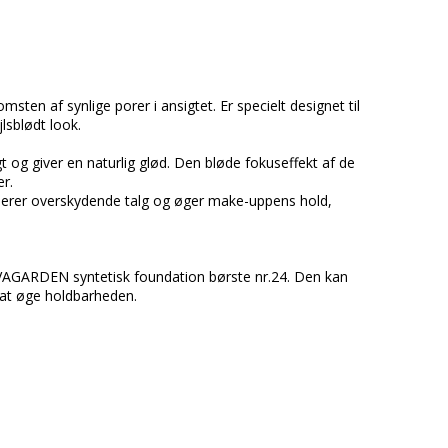
ten af synlige porer i ansigtet. Er specielt designet til
jlsblødt look.
t og giver en naturlig glød. Den bløde fokuseffekt af de
er.
berer overskydende talg og øger make-uppens hold,
EVAGARDEN syntetisk foundation børste nr.24. Den kan
 at øge holdbarheden.