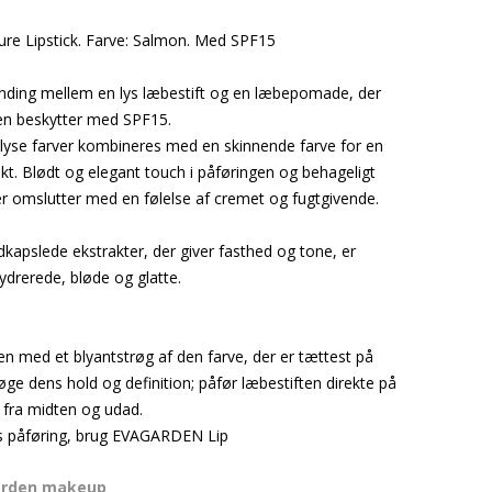
e Lipstick. Farve: Salmon. Med SPF15
anding mellem en lys læbestift og en læbepomade, der
en beskytter med SPF15.
lyse farver kombineres med en skinnende farve for en
kt. Blødt og elegant touch i påføringen og behageligt
er omslutter med en følelse af cremet og fugtgivende.
dkapslede ekstrakter, der giver fasthed og tone, er
drerede, bløde og glatte.
en med et blyantstrøg af den farve, der er tættest på
 øge dens hold og definition; påfør læbestiften direkte på
 fra midten og udad.
s påføring, brug EVAGARDEN Lip
arden makeup