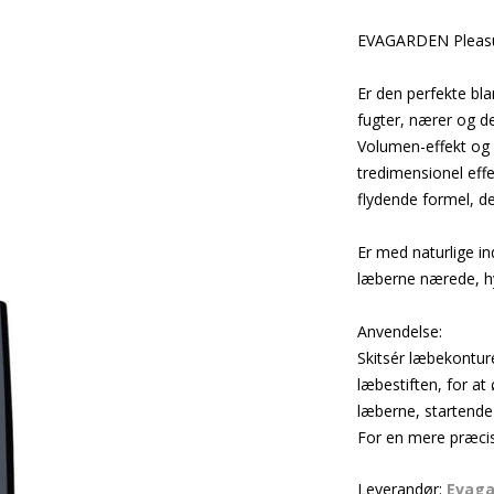
EVAGARDEN Pleasur
Er den perfekte bl
fugter, nærer og d
Volumen-effekt og 
tredimensionel effe
flydende formel, d
Er med naturlige in
læberne nærede, hy
Anvendelse:
Skitsér læbekontur
læbestiften, for at
læberne, startende
For en mere præci
Leverandør:
Evag