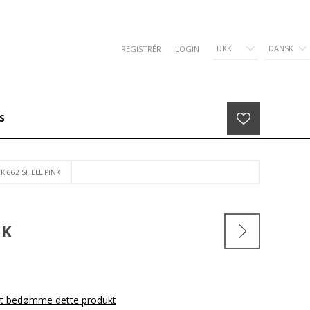
DKK
DANSK
REGISTRÉR
LOGIN
S
K 662 SHELL PINK
NK
 at bedømme dette produkt