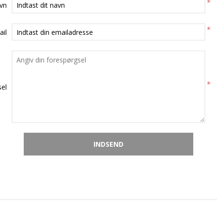
*
avn
*
ail
*
el