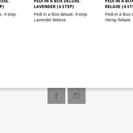
LUXE.
PEDI IN A BOX DELUXE.
PEDI IN A BO
P)
LAVENDER (4 STEP)
RELAXE (4 ST
, 4 step.
Pedi in a Box deluxe, 4 step.
Pedi in a Box 
Lavendel Relieve
Hemp Relaxe
ine fødder og
Vejl. udsalgspris: 60,-
VOESH Hemp R
n sund glød.
hamp-afledt Ca
k har en
En forfriskende behandling med
en organisk Jo
ødgørende
lavendel aromaterapi med en
at levere en i
mild duft. Med indhold af
fugtighed og øj
lavendelekstrakt og olie, som har
irritation og e
n reneste og
antiseptiske og svampedræbende
komfort og afs
pa pedicure
egenskaber på huden. Er med til
sanserne.
ed nogle
at fremskynde en heling af
Hemp Relax in
give dine fødder
mindre sår og slid, hvilket giver
berusende ham
 har brug for.
huden en renhed.
med naturlige 
ividuelt
organisk jomfr
gtige mængde
Pedi in a Box er den reneste og
giver denne pe
re.
mest hygiejniske spa pedicure
signaturduft f
dbadesalt,
løsning. Beriget med nogle
beroligende o
er maske og
ingredienser til at give dine fødder
Relax er ikke-
me.
den næring, som de har brug for.
indeholder ikk
Hvert produkt er individuelt
Hvert produkt e
pakket med den rigtige mængde
pakket med d