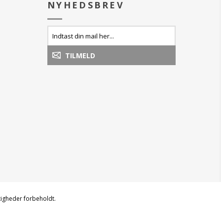
NYHEDSBREV
edicure.
er fodbadesalt,
 mudder maske og
odcreme.
esalt: Sæt fødderne
inutter for at afgifte
e.
scrub: Massér det
ødder og underben
 de døde hudceller.
med lunkent vand
tør.
rmaske: Påfør
på fødder og
t fjerne urenheder
det sidde i 3-5
 det er tørt. Skyl
ed lunkent vand og
tigheder forbeholdt.
de fodcreme: Påfør
der og underben