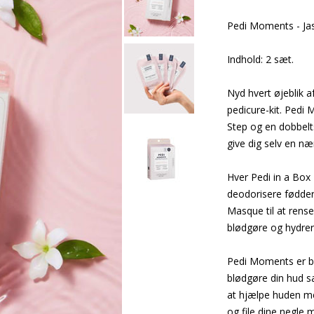
Pedi Moments - Ja
Indhold: 2 sæt.
Nyd hvert øjeblik 
pedicure-kit. Pedi
Step og en dobbelts
give dig selv en n
Hver Pedi in a Box 
deodorisere føddern
Masque til at rens
blødgøre og hydrer
Pedi Moments er be
blødgøre din hud sa
at hjælpe huden me
og file dine negle 