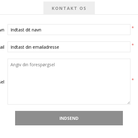
KONTAKT OS
*
avn
*
ail
*
el