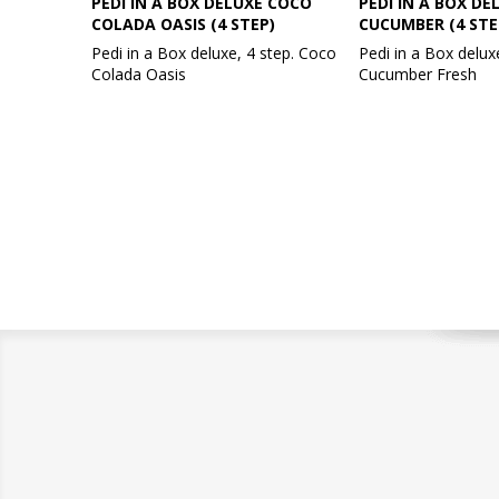
PEDI IN A BOX DELUXE COCO
PEDI IN A BOX DE
COLADA OASIS (4 STEP)
CUCUMBER (4 STE
Pedi in a Box deluxe, 4 step. Coco
Pedi in a Box deluxe
Colada Oasis
Cucumber Fresh
Vejl. udsalgspris: 60,-
Giver friskhed til d
tilfører energi og e
Få en fornemmelse af en tropisk
Ekstraktet fra agur
oase med vores Pedi In A Box
beroligende og bl
Deluxe 4 Step Coco Colada Oasis!
effekt på huden.
Udført med en rig og cremet
Pedi in a Box er de
kokosnødekstrakt, der
mest hygiejniske s
genopretter fugt og genopliver
løsning. Beriget m
selv den mest tørre hud og holder
ingredienser til at 
den frisk og super blød. Med
den næring, som de
eksotiske noter.
Hvert produkt er ind
Pedi in a Box er den reneste og
pakket med den ri
mest hygiejniske spa pedicure
for en enkelt pedicu
løsning. Beriget med nogle
Sættet omfatter fo
ingredienser til at give dine fødder
sukkerscrub, mudd
den næring, som de har brug for.
en plejende fodcre
Hvert produkt er individuelt
pakket med den rigtige mængde
Anvendelse