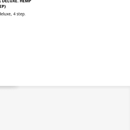
X DELUXE. HEMP
EP)
deluxe, 4 step.
elaxe er med en
nnabis frø olie og
mfru Olivenolie for
ntens dosis
eblikkelig lindre
n urolig hud. Bringer
lapning til
deholder ikke-
pfrøolie blandet
ekstrakter og
uolivenolie, der
dicure en unik
or at forbedre den
plevelse. Hemp
psykoaktiv og
e THC.
r individuelt
en rigtige mængde