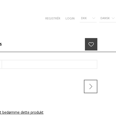
DKK
DANSK
REGISTRÉR
LOGIN
S
 at bedømme dette produkt