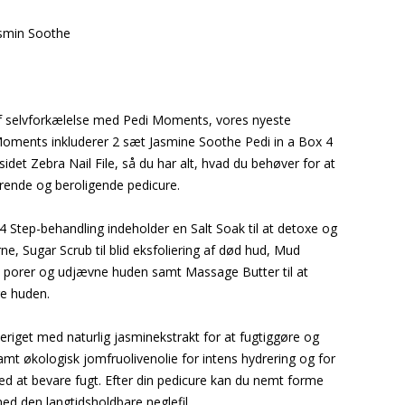
smin Soothe
af selvforkælelse med Pedi Moments, vores nyeste
 Moments inkluderer 2 sæt Jasmine Soothe Pedi in a Box 4
idet Zebra Nail File, så du har alt, hvad du behøver for at
ærende og beroligende pedicure.
4 Step-behandling indeholder en Salt Soak til at detoxe og
e, Sugar Scrub til blid eksfoliering af død hud, Mud
e porer og udjævne huden samt Massage Butter til at
e huden.
riget med naturlig jasminekstrakt for at fugtiggøre og
mt økologisk jomfruolivenolie for intens hydrering og for
d at bevare fugt. Efter din pedicure kan du nemt forme
med den langtidsholdbare neglefil.