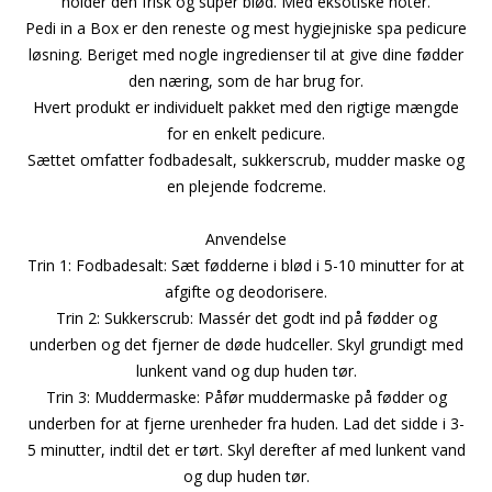
holder den frisk og super blød. Med eksotiske noter.
Pedi in a Box er den reneste og mest hygiejniske spa pedicure
løsning. Beriget med nogle ingredienser til at give dine fødder
den næring, som de har brug for.
Hvert produkt er individuelt pakket med den rigtige mængde
for en enkelt pedicure.
Sættet omfatter fodbadesalt, sukkerscrub, mudder maske og
en plejende fodcreme.
Anvendelse
Trin 1: Fodbadesalt: Sæt fødderne i blød i 5-10 minutter for at
afgifte og deodorisere.
Trin 2: Sukkerscrub: Massér det godt ind på fødder og
underben og det fjerner de døde hudceller. Skyl grundigt med
lunkent vand og dup huden tør.
Trin 3: Muddermaske: Påfør muddermaske på fødder og
underben for at fjerne urenheder fra huden. Lad det sidde i 3-
5 minutter, indtil det er tørt. Skyl derefter af med lunkent vand
og dup huden tør.