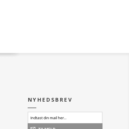
e paletten ved at
ldning af dine
ygger for at
 efter din smag.
mulighed for at
r flere farver til
at have dine
kygger med dig.
 et minimalt og
 i blank sort farve,
rent i den øverste
så du kan genkende
i den.
igt spejl og
or for hurtig og
NYHEDSBREV
af øjenskygger. Ø
6 mm.