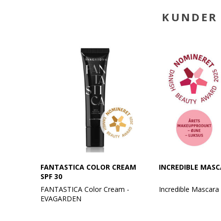
KUNDER 
FANTASTICA COLOR CREAM
INCREDIBLE MASC
SPF 30
FANTASTICA Color Cream -
Incredible Masca
EVAGARDEN
Din hemmelighed til fejlfri hud på
En mascara med e
et øjeblik!
revolutionerende mi