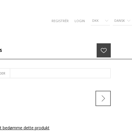
DKK
DANSK
REGISTRÉR
LOGIN
S
DER
 at bedømme dette produkt