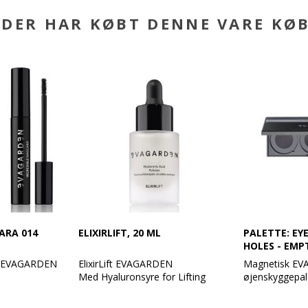
DER HAR KØBT DENNE VARE KØ
ARA 014
ELIXIRLIFT, 20 ML
PALETTE: EY
HOLES - EMP
ra EVAGARDEN
ElixirLift EVAGARDEN
Magnetisk E
Med Hyaluronsyre for Lifting
øjenskyggepale
n
effekt
"Sælges uden 
nibørste i
Med dette ma