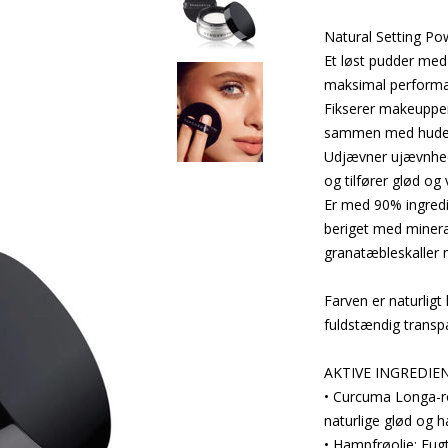
Natural Setting Po
Et løst pudder me
maksimal performan
Fikserer makeuppen
sammen med huden 
Udjævner ujævnhed
og tilfører glød og 
Er med 90% ingredi
beriget med minera
granatæbleskaller 
Farven er naturligt
fuldstændig transpa
AKTIVE INGREDIE
• Curcuma Longa-r
naturlige glød og h
• Hampfrøolie: Fugt