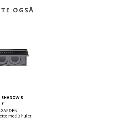
BTE OGSÅ
E SHADOW 3
TY
VAGARDEN
tte med 3 huller.
indhold"
gnetiske system