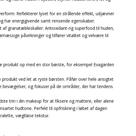
verform: Reflekterer lyset for en strålende effekt, udjævner
g har energigivende samt rensende egenskaber.
t af granatæbleskaller: Antioxidant-rig superfood til huden,
mæssige påvirkninger og tilfører vitalitet og velvære til
e produkt op med en stor børste, for eksempel Evagarden
produkt ved let at ryste børsten. Påfør over hele ansigtet
re bevægelser, og fokuser på de områder, der har tendens
dste trin i din makeup for at fiksere og mattere, eller alene
nsartet hudtone. Perfekt til opfriskning i løbet af dagen
ralette, vægtløse tekstur.