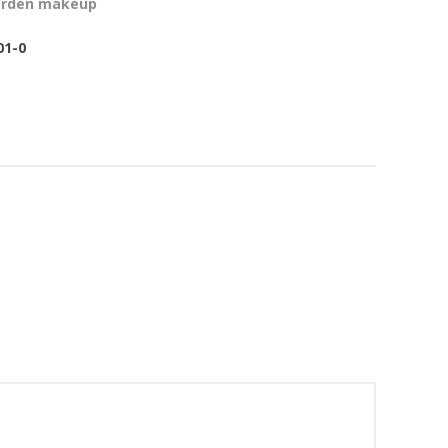
arden makeup
01-0