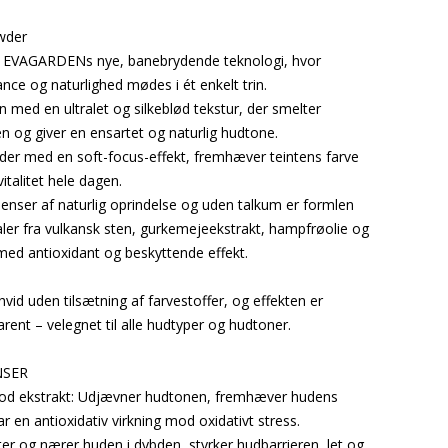
wder
d EVAGARDENs nye, banebrydende teknologi, hvor
ce og naturlighed mødes i ét enkelt trin.
 med en ultralet og silkeblød tekstur, der smelter
og giver en ensartet og naturlig hudtone.
er med en soft-focus-effekt, fremhæver teintens farve
vitalitet hele dagen.
enser af naturlig oprindelse og uden talkum er formlen
ler fra vulkansk sten, gurkemejeekstrakt, hampfrøolie og
med antioxidant og beskyttende effekt.
 hvid uden tilsætning af farvestoffer, og effekten er
rent – velegnet til alle hudtyper og hudtoner.
NSER
od ekstrakt: Udjævner hudtonen, fremhæver hudens
ar en antioxidativ virkning mod oxidativt stress.
er og nærer huden i dybden, styrker hudbarrieren, let og