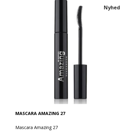
og opbygger lag efter lag længde, struktur og fylde.
Nyhed
Vipperne synes mangfoldiggjorte, godt adskilte og
kæmmede, løftet opad, hvilket fremhæver krumning
og længde, for en teleskopisk effekt.
Takket være den ekstremt lette, behagelige og
hurtigtørende formel forbliver vipperne fleksible og
bløde i lang tid.
Anvendelse:
Påfør mascaraen fra vippernes rod og opad ved at
dreje applikatoren, og gentag flere gange, indtil du
opnår det ønskede resultat, og opbygger længde lag
for lag.
Hold skaftet lodret for at løfte vipperne. Hold det
vandret for at påføre produktet på de yderste
vippehjørner for en vifteeffekt.
MASCARA AMAZING 27
Mascara Amazing 27
Den fantastiske EVAGARDEN-mascara giver et