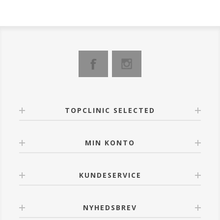
Dens cremede formel, beriget med volumengivende
pulvere, giver fylde og struktur til vipperne, mens de
holdes bløde og letter den efterfølgende påføring af
mascaraen, som glider let mellem vipperne og
blender perfekt uden at tynge øjnene ned.
Den specielle børste med et asymmetrisk design gør
det nemmere at samle produktet op og tillader en
optimal påføring over hele længden af vipperne, både
de nederste og øverste.
Anvendelse:
TOPCLINIC SELECTED
Påfør denne primer før din mascara på rene
øjenvipper ved at fordele produktet over hele
længden og lad det tørre et øjeblik.
MIN KONTO
Påfør derefter din favorit EVAGARDEN-mascara fra
rod til spids, og dæk den hvide bund godt.
KUNDESERVICE
NYHEDSBREV