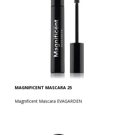
største enkelthed. Du kan opnå en fantastisk volumen
på dine vipper med denne lille børste.
Tilfører god volumen fra første strøg og er ekstrem
brugervenlig.
Anvendelse:
Påfør mascaraen fra bunden af vipperne og udad ved
at dreje applikatoren og gentag flere gange, indtil den
ønskede effekt er opnået.
MAGNIFICENT MASCARA 25
Magnificent Mascara EVAGARDEN
For forlængede og definerede vipper med en intens,
langvarig volumeffekt.
Børsten omslutter hver vippe, selv de korteste og
tyndeste, fra rod til spids, kæmmer og adskiller dem,