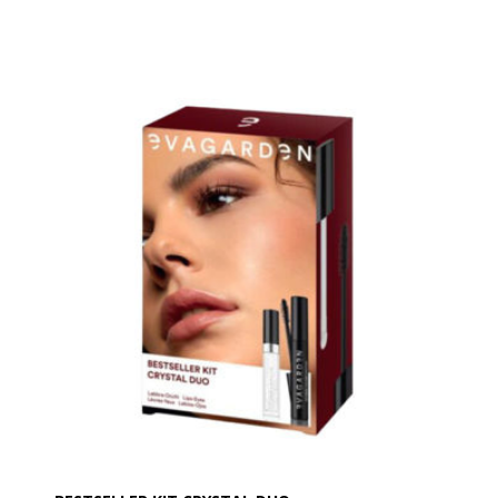
En mascara som er modstandsdygtig i enhver
situation. Den bliver, hvor den skal.
Denne vandfaste mascara er modstandsdygtig under
alle typer klimatiske forhold. Ændrer sig ikke i regn og
sne, hav eller swimmingpool.
Et utroligt resultat i en garanteret varighed på op til 3
dage.
Anvendelse:
Påføringen er nem og præcis takket være den tynde
børste, der efterlader vipperne godt adskilte og
definerede og dækker dem med en let og behagelig
film, der gør dem fleksible og skinnende.
For aftagning anbefales EVAGARDEN Bi-phasic
Makeup Remover.