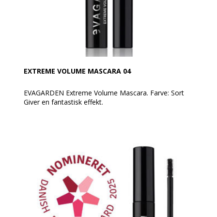
EXTREME VOLUME MASCARA 04
EVAGARDEN Extreme Volume Mascara. Farve: Sort
Giver en fantastisk effekt.
Dækker vipperne for maksimalt volumen, langvarig
holdbarhed og beskyttelse mod daglige påvirkninger
takket være 6 naturligt afledte aktive ingredienser.
Ved hver påføring bliver vipperne indhyllet i en blød
creme, der kan fortykke dem for at opnå ekstrem
volumen.
Giver vipperne en forlængende og volumengivende
effekt hele dagen. Utrolige vipper, buede,
multiplicerede, forstørrede og længere end
nogensinde.