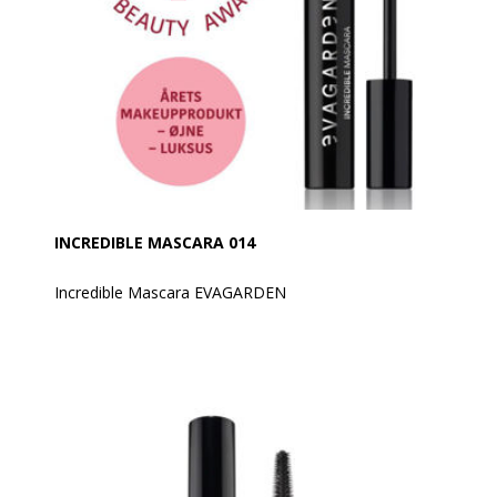
Anvendelse:
Påfør mascaraen fra bunden af vipperne og opad ved
at dreje applikatoren og gentag flere gange, indtil den
ønskede effekt opnås.
Hold skaftet lodret for at løfte vipperne. Hold den
vandret for at påføre produktet på det ydre hjørne af
vipperne for en vifteeffekt.
INCREDIBLE MASCARA 014
Incredible Mascara EVAGARDEN
En mascara med en revolutionerende minibørste i
elastomer (et materiale, som har elastiske
egenskaber), med et indvendigt reservoir for en
fantastisk produktfrigivelse og med en utrolig
volumengivende effekt fra det allerførste strøg.
Giver dig mulighed for at arbejde med vipperne
individuelt og nå de mest ekstreme vinkler med den