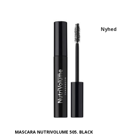
ekstraordinært panoramavolumen fra første strøg
takket være den specialformede børste med
indvendigt reservoir.
Dens fleksible og langtidsholdbare tekstur omslutter
vipperne uden at tynge dem ned og skaber en vifte-
Nyhed
effekt for et naturligt, men iøjnefaldende look.
Den ultralette formel kombinerer over 40 % vand
med naturlige vokse og nyeste generation af
polymerer, hvilket sikrer perfekt adskillelse og
definition af vipperne.
Resultatet? Ingen klumper, ingen udtværing og en
fejlfri påføring.
MASCARA NUTRIVOLUME 505. BLACK