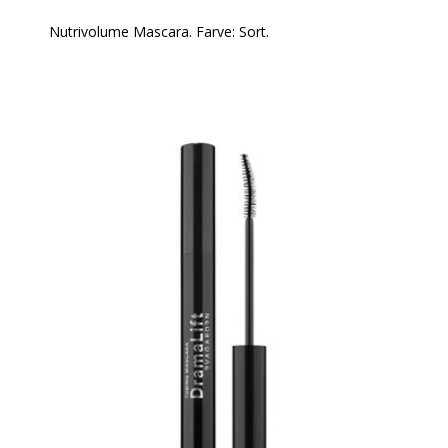
Nutrivolume Mascara. Farve: Sort.
Mascaraen, der genopbygger dine vipper.
En revolutionerende behandlingsmascara, der
kombinerer ekspertisen fra EVAGARDEN professionel
makeup med en kraftfuld nærende effekt.
Den cremede, strålende og ekstremt langtidsholdbare
tekstur omslutter vipperne og fungerer som en
booster for vækst og beskyttelse, der forvandler dit
look ved hver påføring.
MAKSIMAL VOLUMEN & DEFINITION: Børsten med
tætte fibre adskiller, løfter og forstærker hver enkelt
vippe og giver tredimensionel volumen uden at tynge.
AKTIV VÆKSTBOOSTER: En formel udviklet til at
stimulere den basale vitalitet og fremme synligt
længere, tykkere og fyldigere vipper.
BESKYTTELSE OG LANG HOLDBARHED: En fleksibel
og modstandsdygtig film sikrer et fejlfrit resultat hele
dagen og beskytter hårfibrene mod ydre påvirkninger