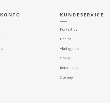
rlast 769 Riot
Clay Lipstic
erlast 780 Hot
Azalea Pink 
503 Rose Tan
 KONTO
KUNDESERVICE
erlast 781 Cold
3D 504 Miner
Plwaue 3D 5
rlast 784 Soft
Der tages fo
Kontakt os
ændringer i 
erlast 785 Nude
r
Find os
erlast 786 Nude
te
Åbningstider
rlast 787 Brick
Om os
erlast 788 Dusty
Returnering
s 826 Granadine
s 827 Rose Bud
Sitemap
s 829 Carmine
hold for
timentet.