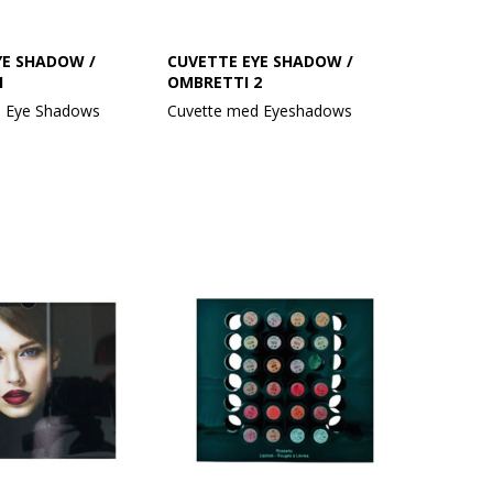
YE SHADOW /
CUVETTE EYE SHADOW /
1
OMBRETTI 2
d Eye Shadows
Cuvette med Eyeshadows
Velvet Matte 120
Eye Shadow Velvet Matte 127
wn
Wine
Velvet Matte 122
Eye Shadow Velvet Matte 128
Black
Velvet Matte 124
Eye Shadow Pearlight 234 Cinder
Pearl
Velvet Matte 126
Eye Shadow Pearlight 236
Copper Pearl
Velvet Matte 130
Eye Shadow Celestial 246
Champagne
Velvet Matte 131
Eye Shadow Celestial 247 Light
of Dawn
Velvet Matte 134
Eye Shadow Glitter Show 252
Think Pink
Velvet Matte 135
Eye Shadow Glaring 278 Peach
Fuzz
Vibrant 286
Eye Shadow Vibrant 280 Copper