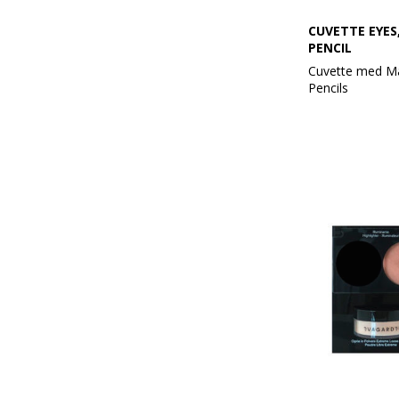
CUVETTE EYES
PENCIL
Cuvette med M
Pencils
Med indhold af:
Mascara Aquap
Mascara Incredi
Mascara Pano
Mascara Drama
Mascara Amazi
Pencil Eyebrow
Pencil Eyebrow
Pencil Eyebrow 
Pencil Eyebrow 
Marker Eyebrow
Marker Eyebrow
Pencil Eyes Lon
Black
Pencil Eyes Lon
Brown
Eye Pencil Supe