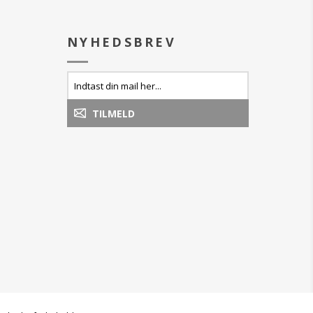
k Plesure 3D 502
Lipstick Plesure 3D
 Lipstick Plesure
NYHEDSBREV
al Red Liparixk
05 Slate Rose
rbehold for
sortimentet.