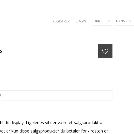
DKK
DANSK
REGISTRÉR
LOGIN
S
R
l dit display. Ligeledes vil der være et salgsprodukt af
er kun disse salgsprodukter du betaler for - resten er