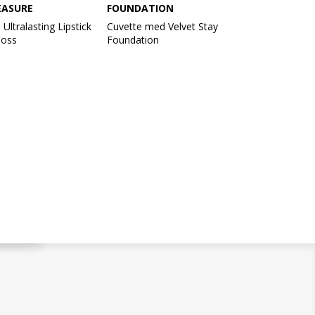
EASURE
FOUNDATION
Ultralasting Lipstick
Cuvette med Velvet Stay
Gloss
Foundation
af:
Med indhold af:
ystal Plump 820
Velvet Stay 800 Tender Peach
iamond 849 Coral
Velvet Stay 802 Pale Peach
iamond 854 Shy
Velvet Stay 804 Light Medium
iamond 856 Baby
Velvet Stay 806 Dusty Coral
Velvet Stay 808 Toast
iamond 859 Bright
Velvet Stay 810 Caramel
Der tages forbehold for
710 Pink
ændringer i sortimentet.
 715 Light Plum
 717 Cremisi Red
 724 Adobe Dust
 725 Rose Philosophy
g 727 Red Fame
sure 3D 500 Salmon
sure 3D 501 Canyon