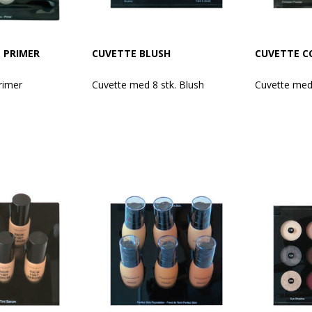
 PRIMER
CUVETTE BLUSH
CUVETTE 
rimer
Cuvette med 8 stk. Blush
Cuvette me
Med indhold af:
Med indhold 
w Gel
Blush Fusion 345 Sheer Pink
Compact Po
scara 02
Blush Fusion 346 Rose Peach
Compact Po
rum
Blush Fusion 347 Brandy
Compact Po
lex
Blush Fusion 348 Sugar Coral
Compact Po
m
Blush Luxury 350 Coral Haze
Compact Po
Blush Luxury 352 Cadium
Orange
Der tages fo
e Primer SPF 50
Blush Luxury 354 Wine Rose
ændringer i 
Blush Luxury 356 Fandango Pink
3
Der tages forbehold for
hold for
ændringer i sortimentet.
timentet.