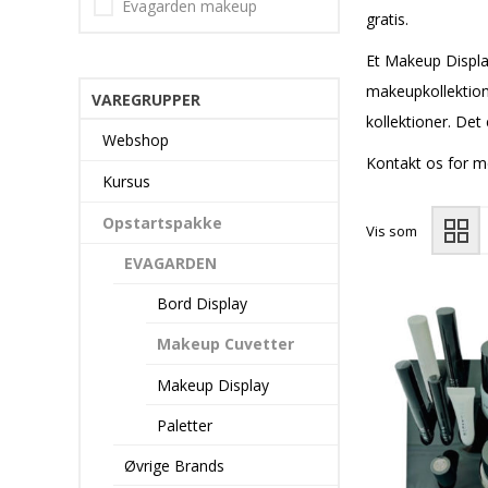
Evagarden makeup
gratis.
Et Makeup Display
makeupkollektione
VAREGRUPPER
kollektioner. Det 
Webshop
Kontakt os for me
Kursus
Opstartspakke
Vis som
EVAGARDEN
Bord Display
Makeup Cuvetter
Makeup Display
Paletter
Øvrige Brands