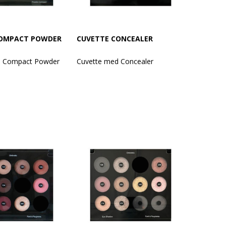
COMPACT POWDER
CUVETTE CONCEALER
d Compact Powder
Cuvette med Concealer
af:
Med indhold af:
wder Luxury 884
Concealer Perfector 330 Light
wder Luxury 886
Beige
wder Luxury 890
Concealer Perfector 331 Beige
wder Luxury 892
Concealer Perfector 332 Peach
wder Luxury 894
Concealer Light Up 340 Light
Beige
rbehold for
Concealer Light Up 341 Beige
sortimentet.
Concealer Light Up 344 Warm
Concealer Light Up 345 Light
Concealer Light Up 346 Apricot
Concealer Light Up 347 Sage
Green
Der tages forbehold for
ændringer i sortimentet.