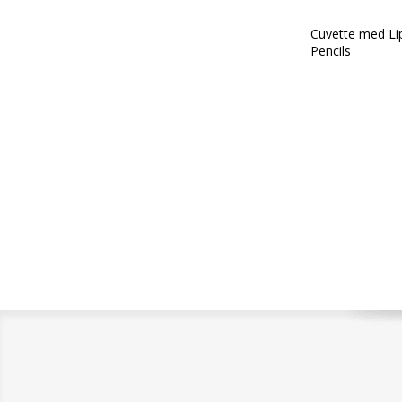
Cuvette med Lip
Pencils
Med indhold af:
Eye Liner Color
Pink
Eye Liner Color
Radiance
Eye Liner Color
Yellow
EasyMarker Eyel
Cosmetic Sharp
Eye Shadow Om
Easy Stay 373 
Ombretto Stylo
Eye Shadow Sty
Dusty Coral
Pencil Lips Sup
Rose
Pencil Lips Sup
Pencil Lips Sup
Mallow