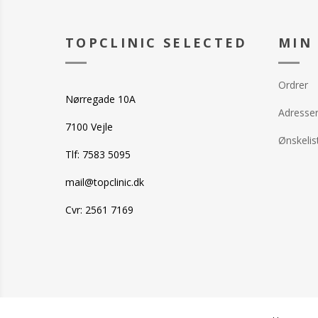
Pencil Lips Supe
Pencil Lips Sup
Kiss
TOPCLINIC SELECTED
MIN
Pencil Lips Sup
Kiss
Pencil Lips Supe
Ordrer
Kiss
Nørregade 10A
Pencil Lips Sup
Adresse
Kiss
7100 Vejle
Pencil Lips Sup
Light
Ønskelis
Pencil Lips Supe
Tlf: 7583 5095
Dust
Pencil Lips Sup
mail@topclinic.dk
Pink
Serum Lip Glos
Cvr: 2561 7169
Serum Lip Glos
Serum Lip Glos
Rose
Der tages forbe
ændringer i sor