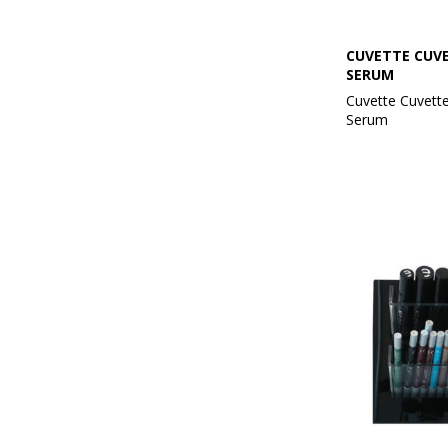
CUVETTE CUVE
SERUM
Cuvette Cuvette
Serum
Med indhold af:
Skin Tint Serum
Skin Tint Serum
Skin Tint Seru
Skin Tint Seru
Skin Tint Serum
Der tages forbe
ændringer i sor