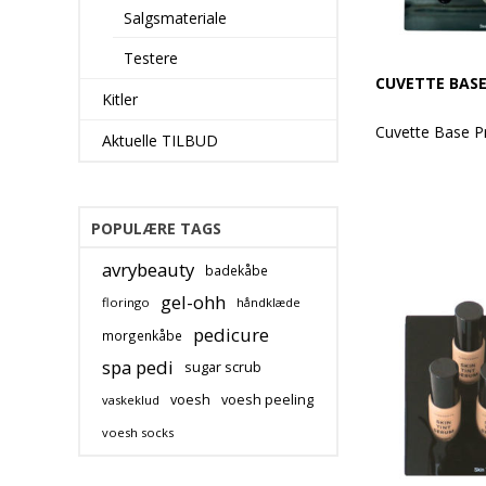
Salgsmateriale
Testere
CUVETTE BASE
Kitler
Cuvette Base P
Aktuelle TILBUD
Med indhold af:
BrowFix Eyebro
Primer Lash Ma
POPULÆRE TAGS
Power Lash Se
3 in1 Eye Comp
avrybeauty
badekåbe
Lip Loving Bal
Eye Primer 095
gel-ohh
floringo
håndklæde
ElixirLift
pedicure
morgenkåbe
Powder Defenc
Primer Flare 02
spa pedi
sugar scrub
Primer Matte 0
voesh
voesh peeling
vaskeklud
Der tages forbe
voesh socks
ændringer i sor