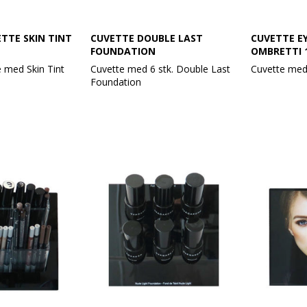
TTE SKIN TINT
CUVETTE DOUBLE LAST
CUVETTE E
FOUNDATION
OMBRETTI 
 med Skin Tint
Cuvette med 6 stk. Double Last
Cuvette me
Foundation
Eye Shadow 
Med indhold af:
Tannin Bro
 32 Soft Beige
Foundation Double Last 158
Eye Shadow 
 33 Dark Beige
Ivory
Dusty Coral
m 34 Cream
Foundation Double Last 160
Eye Shadow 
m 35 Toasted
Winter Wheat
Iron
 36 Biscuit
Foundation Double Last 162
Eye Shadow 
Light Sand
Rosette
hold for
Foundation Double Last 163
Eye Shadow 
timentet.
Rose Cloud
Wild Rose
Foundation Double Last 164
Eye Shadow 
Almond
Ivory
Foundation Double Last 165
Eye Shadow 
Honey Rose
Friar Brown
Eye Shadow 
Der tages forbehold for
Desert Dust
ændringer i sortimentet.
Eye Shadow 