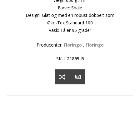
Vægt: 630 g / m²
Farve: Shale
Design: Glat og med en robust dobbelt søm
Øko-Tex Standard 100
Vask: Tåler 95 grader
Producenter:
Floringo
,
Floringo
SKU:
21895-B