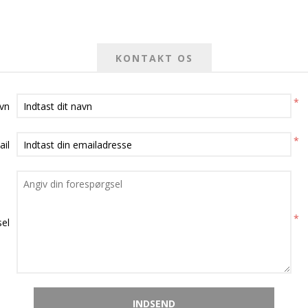
KONTAKT OS
*
avn
*
ail
*
el