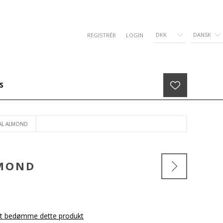
DKK
DANSK
REGISTRÉR
LOGIN
S
TAL ALMOND
LMOND
 at bedømme dette produkt