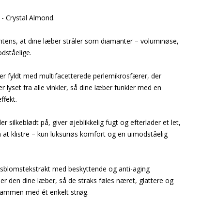
- Crystal Almond.
intens, at dine læber stråler som diamanter – voluminøse,
dståelige.
er fyldt med multifacetterede perlemikrosfærer, der
r lyset fra alle vinkler, så dine læber funkler med en
ffekt.
 silkeblødt på, giver øjeblikkelig fugt og efterlader et let,
 at klistre – kun luksuriøs komfort og en uimodståelig
usblomstekstrakt med beskyttende og anti-aging
r den dine læber, så de straks føles næret, glattere og
 sammen med ét enkelt strøg.