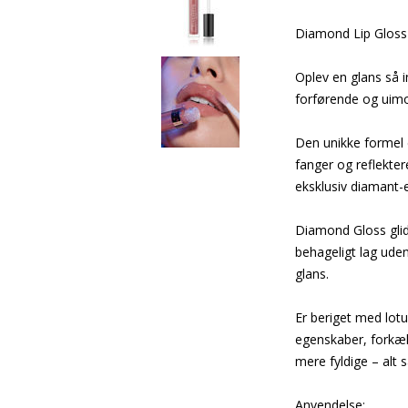
Diamond Lip Gloss 
Oplev en glans så 
forførende og uimo
Den unikke formel 
fanger og reflektere
eksklusiv diamant-e
Diamond Gloss glider
behageligt lag uden
glans.
Er beriget med lot
egenskaber, forkæle
mere fyldige – alt
Anvendelse: