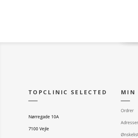
strømper. Cica b
Anvendelse:
fugter tør hud,
Trin 1. Påfør s
Butter efterlad
tørre fødder o
bløde og hydrer
vedhæftede kli
perfekt pasform
Påføres rene f
10-15 minutter t
blive på i 15-20
hydrering.
hvorefter du ta
Trin 2. Afriv tå
masserer det si
forskårne linjer 
huden.
Pedicure.
Trin 3: Tør ove
af negle med al
acetone. Fil din
dem med din val
Trin 4: Fjern s
TOPCLINIC SELECTED
MIN
overskydende l
og underben.
Ordrer
Nørregade 10A
Adresse
7100 Vejle
Ønskelis