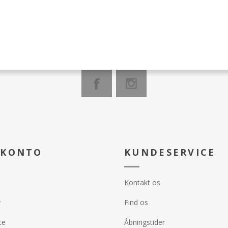
• Er nærende og beroligende for
Trin 2. Afriv
ladet lindrer og
dine ben
forskårne lin
 mens Shea
okkerne på rene,
• Med aftagelige tåspidser til
Pedicure.
er dine fødder
g sæt dem med
pedicure hjemme
Trin 3: Tør 
et.
stermærker for en
af negle med
. Lad dem virke i
Anvendelse:
acetone. Fil 
ødder og lad dem
il intens
Trin 1. Vask dine fødder grundigt
dem med din 
 minutter,
i vand før påføring.
Trin 4: Fjer
ger dem af og
spidserne langs de
Trin 2. Del de kølende sokker
overskydende
dste produkt ind i
for praktisk
ved perforeringen og påfør dem
og underben
Trin 3. Behold dem på i 15-20
rskydende lotion
minutter
kohol eller
Trin 4. Efter aftagning masseres
e negle og laker
restproduktet nænsomt ind i
gte lak.
huden.
okker og massér
 KONTO
KUNDESERVICE
otion på fødder
Kontakt os
r
Find os
te
Åbningstider