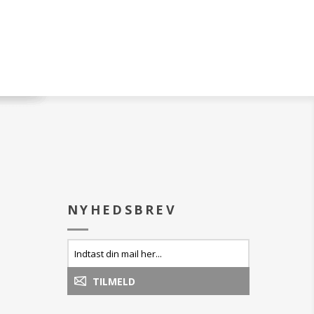
 tåspidserne langs de
hydrering.
jer for praktisk
Trin 2. Afriv tåspidserne langs de
forskårne linjer for praktisk
overskydende lotion
Pedicure.
 alkohol eller
Trin 3: Tør overskydende lotion
dine negle og laker
af negle med alkohol eller
valgte lak.
acetone. Fil dine negle og laker
n sokker og massér
dem med din valgte lak.
 lotion på fødder
Trin 4: Fjern sokker og massér
.
overskydende lotion på fødder
og underben.
NYHEDSBREV