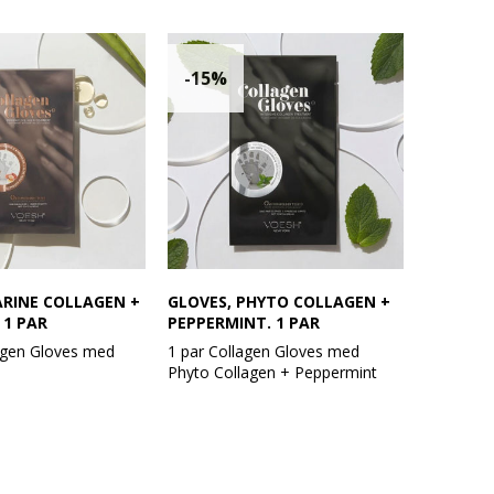
-15%
ARINE COLLAGEN +
GLOVES, PHYTO COLLAGEN +
 1 PAR
PEPPERMINT. 1 PAR
agen Gloves med
1 par Collagen Gloves med
Phyto Collagen + Peppermint
ris: 60,-
Vejl. udsalgspris: 60,-
skyttende Collagen
VOESH UV beskyttende Collagen
nger innovation til
Handsker bringer innovation til