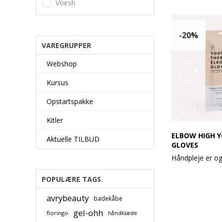
Voesh
-20%
VAREGRUPPER
Webshop
Kursus
Opstartspakke
Kitler
ELBOW HIGH 
Aktuelle TILBUD
GLOVES
Håndpleje er og
Med Elbow Hig
POPULÆRE TAGS
lade sine hænd
øjeblikkelig hyd
avrybeauty
badekåbe
lange veganske
gel-ohh
floringo
håndklæde
kollagenhandsk