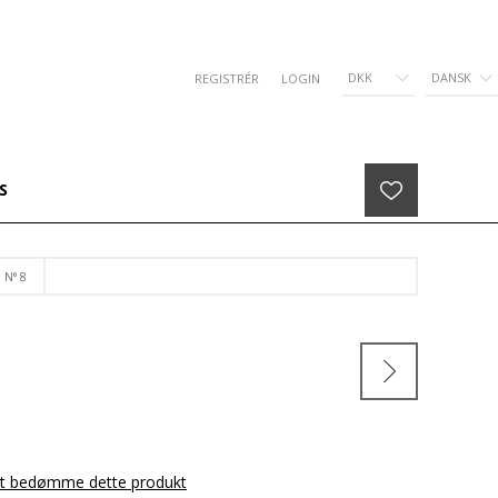
DKK
DANSK
REGISTRÉR
LOGIN
S
 N° 8
 at bedømme dette produkt