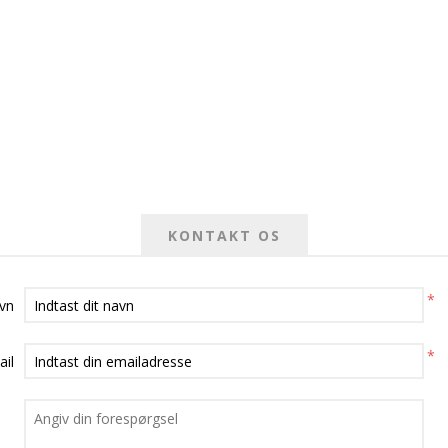
KONTAKT OS
*
avn
*
ail