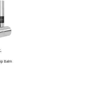
.
Lip Balm
 1 pakke med
Lip Balm er en
æbestift, som
efter påførsel.
net til at
en naturlige