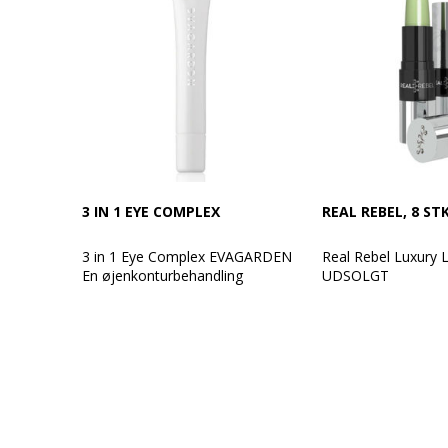
3 IN 1 EYE COMPLEX
REAL REBEL, 8 STK
3 in 1 Eye Complex EVAGARDEN
Real Rebel Luxury 
En øjenkonturbehandling
UDSOLGT
Santhilea London -
Den kombinerer 3 handlinger i 1:
8 stk.
anti-mørke rande, minimerer
rynker og reducerer hævelser. Er
Real Rebel Luxury 
en behandling for et
revolutionerende l
ungdommeligt look. Skal
skifter farve straks 
anvendes før make-up eller man
kan vælge denne
Læbestiften er desig
øjenkonturbehandling, hvor man
understrege ens eg