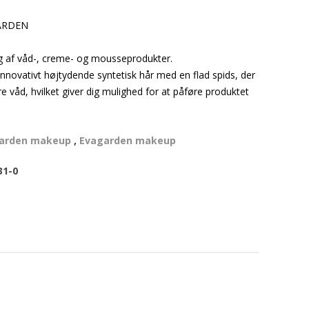
GARDEN
 brug af våd-, creme- og mousseprodukter.
 innovativt højtydende syntetisk hår med en flad spids, der
ære våd, hvilket giver dig mulighed for at påføre produktet
arden makeup
,
Evagarden makeup
31-0