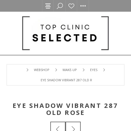
WEBSHOP
MAKE-UP
EYES
EYE SHADOW VIBRANT 287 OLD ROSE
EYE SHADOW VIBRANT 287
OLD ROSE