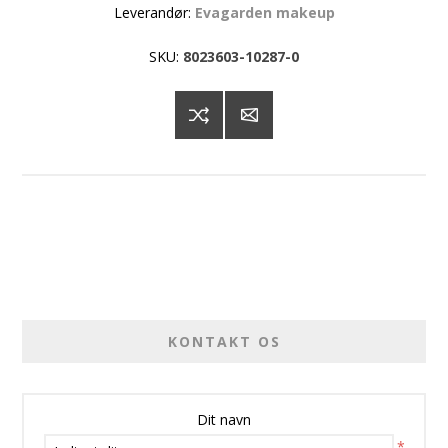
Leverandør:
Evagarden makeup
SKU:
8023603-10287-0
KONTAKT OS
Dit navn
*