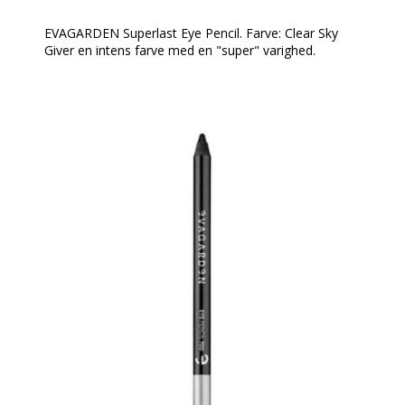
EVAGARDEN Superlast Eye Pencil. Farve: Clear Sky
Giver en intens farve med en "super" varighed.
En farve, der ikke smitter af, og som forbliver perfekt
hele dagen under alle forhold uden behov for
retouchering.
En perfekt medspiller til en elegant, langtidsholdbar
øjenmakeup for et super forførende look!
Spidses med EVAGARDEN kosmetik blyantspidser.
Denne øjenblyant fremhæver og understreger blikket
og er den perfekte medspiller til en langtidsholdbar,
moderne øjenmakeup.
Anvendelse:
Nem at tone ud umiddelbart efter påføring. Når den
er på plads forbliver dens linje uændret i lang tid.
Fjernes med Biphasic EVAGARDEN makeupfjerner.