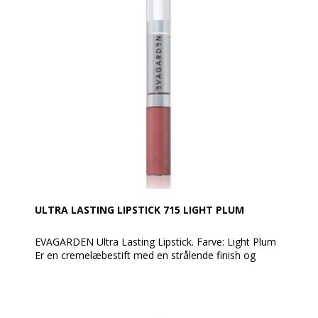
ULTRA LASTING LIPSTICK 715 LIGHT PLUM
EVAGARDEN Ultra Lasting Lipstick. Farve: Light Plum
Er en cremelæbestift med en strålende finish og
ubegrænset lang holdbarhed.
Læbestift + Moisturizer gloss: to sider af en enkelt
læbestift.