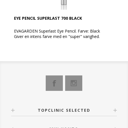
EYE PENCIL SUPERLAST 700 BLACK
EVAGARDEN Superlast Eye Pencil. Farve: Black
Giver en intens farve med en "super" varighed.
En farve, der ikke smitter af, og som forbliver perfekt
hele dagen under alle forhold uden behov for
retouchering.
En perfekt medspiller til en elegant, langtidsholdbar
øjenmakeup for et super forførende look!
Spidses med EVAGARDEN kosmetik blyantspidser.
Denne øjenblyant fremhæver og understreger blikket
og er den perfekte medspiller til en langtidsholdbar,
moderne øjenmakeup.
Anvendelse:
TOPCLINIC SELECTED
Nem at tone ud umiddelbart efter påføring. Når den
er på plads forbliver dens linje uændret i lang tid.
Fjernes med Biphasic EVAGARDEN makeupfjerner.