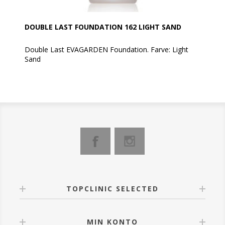
DOUBLE LAST FOUNDATION 162 LIGHT SAND
Double Last EVAGARDEN Foundation. Farve: Light
Sand
Overgår alle forventninger!
Det er en perfekt blanding af pleje, dækning og
lethed, der opfylder alle behov for komfort og meget
lang levetid. For fejlfri og beskyttet hud hele dagen
lang.
Double Last foundationen er formuleret med en
eksklusiv teknologi, der kombinerer ekstrem
holdbarhed, en cremet og delikat tekstur og en utrolig
let, naturlig og lysende høj dækkeevne.
TOPCLINIC SELECTED
Aldrig før er en foundation blevet set så stærkt
dækkende med en så subtil og behagelig tekstur.
Double Last foundationen tilbyder også fremragende
MIN KONTO