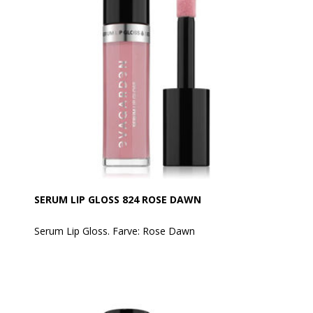
SERUM LIP GLOSS 824 ROSE DAWN
Serum Lip Gloss. Farve: Rose Dawn
Er den glamourøse skønhedsbehandling til læberne,
den perfekte syntese mellem hudpleje og make-up.
Luksuriøs og nærende, blød som silke, giver den
beskyttelse, glans og farve til læberne uden at klistre.
Formuleret med 89% ingredienser af naturlig