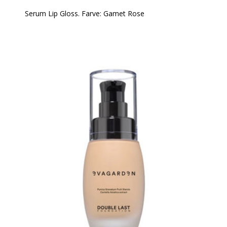
Serum Lip Gloss. Farve: Gamet Rose
Er den glamourøse skønhedsbehandling til læberne,
den perfekte syntese mellem hudpleje og make-up.
Luksuriøs og nærende, blød som silke, giver den
beskyttelse, glans og farve til læberne uden at klistre.
Formuleret med 89% ingredienser af naturlig
oprindelse, herunder den helt nye "You Butter Believe
Complex": en kraftfuld infusion af 8 forskellige slagts
butter, som er fyldt med næringsstoffer, som giver
læberne intens og nærende fugt, hver gang man
bærer det. (Murumuru, Shea, Mango, Kokum, Kakao,
Babassu, Monoi de Tahiti, Cupuacu).
Anvendelse:
Det kan påføres direkte på læberne med sin
applikator eller med EVAGARDEN Læbepensel nr. 3.
Det kan bruges alene på læberne eller oven på
læbestift for at tilføje dimension, komfort og
volumen til læberne.