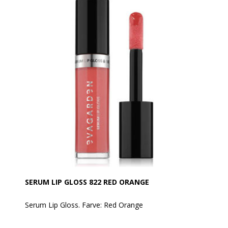
oprindelse, herunder den helt nye "You Butter Believe
Complex": en kraftfuld infusion af 8 forskellige slagts
butter, som er fyldt med næringsstoffer, som giver
læberne intens og nærende fugt, hver gang man
bærer det. (Murumuru, Shea, Mango, Kokum, Kakao,
Babassu, Monoi de Tahiti, Cupuacu).
Anvendelse:
Det kan påføres direkte på læberne med sin
applikator eller med EVAGARDEN Læbepensel nr. 3.
Det kan bruges alene på læberne eller oven på
læbestift for at tilføje dimension, komfort og
volumen til læberne.
SERUM LIP GLOSS 822 RED ORANGE
Serum Lip Gloss. Farve: Red Orange
Glamorøs fugtgivende skønhedsbehandling til