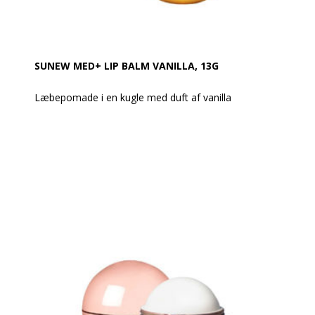
SUNEW MED+ LIP BALM VANILLA, 13G
Læbepomade i en kugle med duft af vanilla
Vejl. udsalgspris: 55,-
Pomaden er spækket med de mest effektive
ingredienser i kampen mod sprukne, tørre og revnede
læber. Den skaber et tyndt beskyttende lag på huden,
takket være hvilket læberne er silkebløde og bløde
hele dagen, intensivt fugtes og regenereres, og
revnet hud beroliges og regenereres.
Er baseret på sheasmør fra nødderne fra det
afrikanske Maslosz Parka-træ. Watermelon Kiss Lip
Balm skaber et tyndt beskyttende lag på huden, der
holder læberne bløde hele dagen lang.
Effekt, som er bevist: