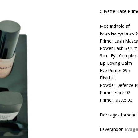
Cuvette Base Prim
Med indhold af:
BrowFix Eyebrow G
Primer Lash Masca
Power Lash Serum
3 in1 Eye Complex
Lip Loving Balm
Eye Primer 095
ElixirLift
Powder Defence P
Primer Flare 02
Primer Matte 03
Der tages forbehol
Leverandør:
Evag