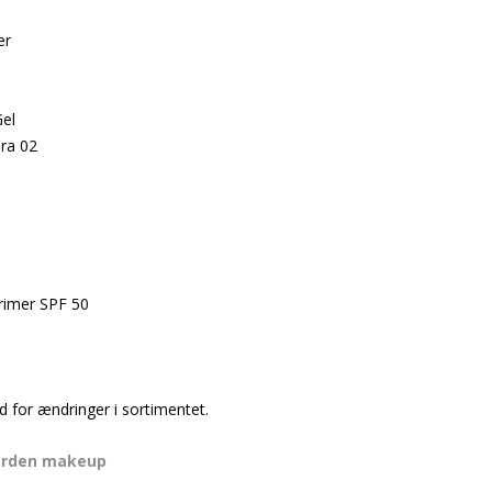
er
el
ra 02
rimer SPF 50
d for ændringer i sortimentet.
arden makeup