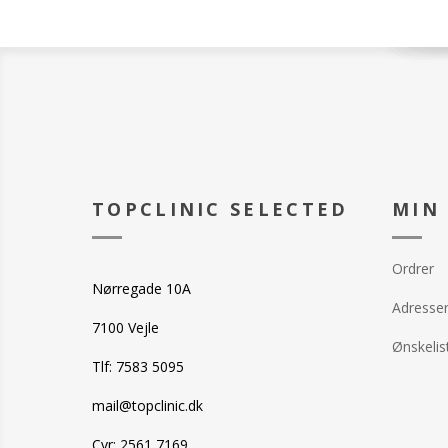
TOPCLINIC SELECTED
MIN
Ordrer
Nørregade 10A
Adresse
7100 Vejle
Ønskelis
Tlf: 7583 5095
mail@topclinic.dk
Cvr: 2561 7169