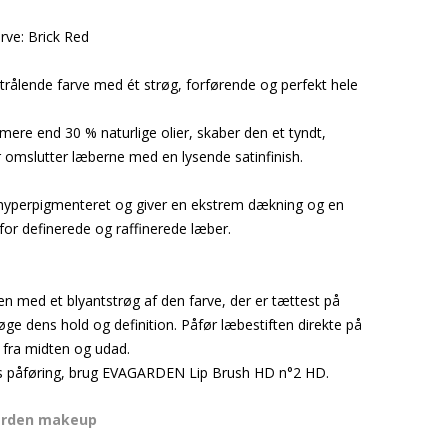
arve: Brick Red
trålende farve med ét strøg, forførende og perfekt hele
ere end 30 % naturlige olier, skaber den et tyndt,
r omslutter læberne med en lysende satinfinish.
hyperpigmenteret og giver en ekstrem dækning og en
or definerede og raffinerede læber.
en med et blyantstrøg af den farve, der er tættest på
 øge dens hold og definition. Påfør læbestiften direkte på
 fra midten og udad.
s påføring, brug EVAGARDEN Lip Brush HD n°2 HD.
arden makeup