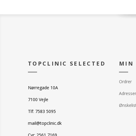
TOPCLINIC SELECTED
MIN
Ordrer
Nørregade 10A
Adresse
7100 Vejle
Ønskelis
Tlf: 7583 5095
mail@topclinic.dk
Cvr: 2561 7169