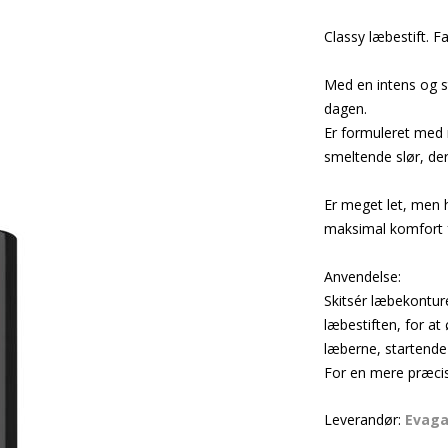
Classy læbestift. F
Med en intens og s
dagen.
Er formuleret med m
smeltende slør, de
Er meget let, men 
maksimal komfort f
Anvendelse:
Skitsér læbekontur
læbestiften, for at
læberne, startende
For en mere præci
Leverandør:
Evag