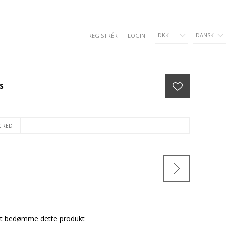
DKK
DANSK
REGISTRÉR
LOGIN
S
K RED
 at bedømme dette produkt