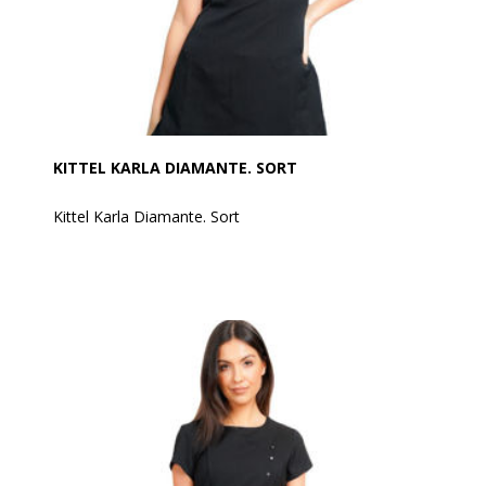
KITTEL KARLA DIAMANTE. SORT
Kittel Karla Diamante. Sort
Kitlen har en smuk halsudskæring med en din
"diamant" række på skuldrene, hvilket gør den så
femimin.
Er med lynlås i ryggen og med slidser i siden.
Denne fine tunika er fremstillet af 100% blød twill
polyester og kan vaskes på 60 grader.