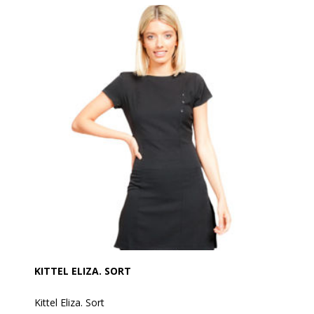
yderst behagelig at have på.
Er med tre fine "krystal" knapper, som gør den så fin.
Er fremstillet af 100% blød twill polyester og kan
vaskes med en temeratur på op til 60 grader
Ønskes længere længde, da er kjolen Madelaine med
samme fine detaljer.
KITTEL ELIZA. SORT
Kittel Eliza. Sort