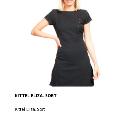
Er fremstillet af 100% blød twill polyester og kan
vaskes med en temeratur på op til 60 grader
Ønskes længere længde, da er kjolen Madelaine med
samme fine detaljer.
KITTEL ELIZA. SORT
Kittel Eliza. Sort
Denne fine tunika er med et lidt længere længde, så
du kan bære den med bukser eller leggings. Er med
lynlås i ryggen. Med let stræk og slidser i siden og er