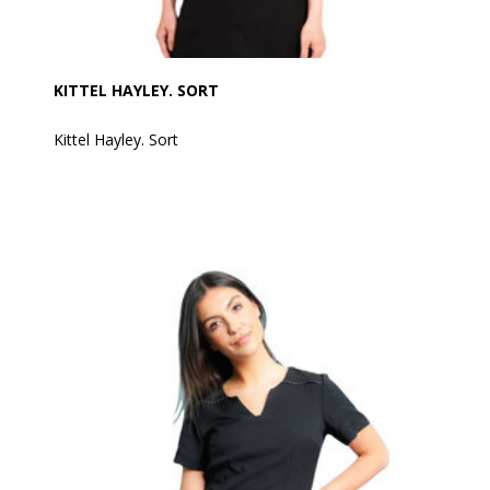
KITTEL HAYLEY. SORT
Kittel Hayley. Sort
En kittel med en klassisk v-halsudskæring og med et
front søm for en ekstra detalje.
Fremstillet af 100% blød twill polyester og med let
stræk.
Kan vaskes på op til 60 grader.