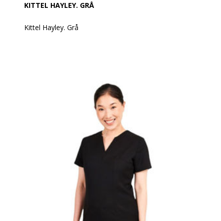
KITTEL HAYLEY. GRÅ
Kittel Hayley. Grå
En kittel med en klassisk v-halsudskæring og med et
front søm for en ekstra detalje.
Fremstillet af 100% blød twill polyester og med let
stræk.
Kan vaskes på op til 60 grader.