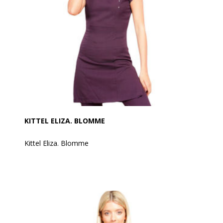
KITTEL ELIZA. BLOMME
Kittel Eliza. Blomme
Denne fine tunika er med et lidt længere længde, så
du kan bære den med bukser eller leggings. Er med
lynlås i ryggen. Med let stræk og slidser i siden og er
yderst behagelig at have på.
Er med tre fine "krystal" knapper, som gør den så fin.