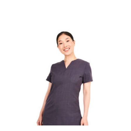
Denne fine tunika er med et lidt længere længde, så
du kan bære den med bukser eller leggings. Er med
lynlås i ryggen. Med let stræk og slidser i siden og er
yderst behagelig at have på.
Er med tre fine "krystal" knapper, som gør den så fin.
Er fremstillet af 100% blød twill polyester og kan
vaskes med en temeratur på op til 60 grader
Ønskes længere længde, da er kjolen Madelaine med
samme fine detaljer.