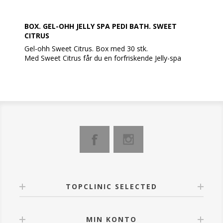
BOX. GEL-OHH JELLY SPA PEDI BATH. SWEET
CITRUS
Gel-ohh Sweet Citrus. Box med 30 stk.
Med Sweet Citrus får du en forfriskende Jelly-spa
pedicure.
Citrus extractens aroma er både terapeutisk og
energigivende.
AvryBeauty Gel-Ohh Jelly Spa er den ultimative Spa-
pedicure oplevelse ved hjælp af varmeterapi, hvor
vandet holdes varmt i fem gange længere tid end
normalt.
En super behagelig spa-oplevelse, som lindrer trætte
og ømme fødder.
Med aromatiske planteingredienser, som forskønner
pedi-spaoplevelsen.
AvryBeauty Gel-Ohh er fri for skadelige kemikalier og
TOPCLINIC SELECTED
konserveringsmidler og er fuld bionedbrydeligt.
ANVENDELSE
Tilføj pakke nr. 1 i 5 liter varmt vand, og det vil
MIN KONTO