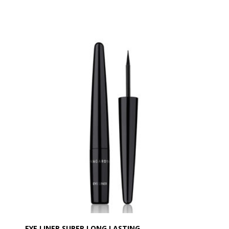
Er en øjenliner i en delikat, men karakterfuld brun
farve. Den giver en præcis streg uden udtværing,
tørrer hurtigt og er let at påføre med høj
farveintensitet.
Den er super langtidsholdbar og har en særlig
applikator, som kombinerer enkelheden fra en tusch
med fleksibiliteten fra en pensel. Sammen med den
flydende formel, sikres en ultrapræcis streg og en
hurtig, fejlfri påføring – perfekt til både ultratynde og
mere markante linjer.
Den let anvendelige og alsidige brune nuance
fremhæver naturlige øjenskygger og skaber et trendy,
men aldrig kedeligt, nude-look.
EYE LINER SUPER LONG LASTING