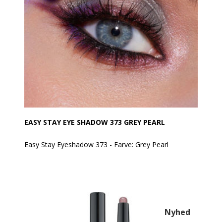
Anvendelse:
Produktet kan tones/blendes umiddelbart efter
påføring med EVAGARDEN pensel nr. 8.
Aktive ingredienser:
• Sfæriske pudre: Giver en cremet tekstur og en
behagelig, jævn påføring.
• Aminosyrer fra L-lysin: Gør teksturen silkeblød og
sikrer en ensartet påføring uden ujævnheder.
EASY STAY EYE SHADOW 373 GREY PEARL
Easy Stay Eyeshadow 373 - Farve: Grey Pearl
EVAGARDEN Easy Stay Eyeshadow er en øjenskygge i
automatisk pen, som er let at påføre og tone ud. Når
farven først er sat, forbliver den ensartet og strålende
– uden at smitte af.
Den cremede, glatte tekstur frigiver intens farve
allerede ved første strøg. Den hæfter perfekt, danner
Nyhed
ingen folder på øjenlåget og falmer ikke.