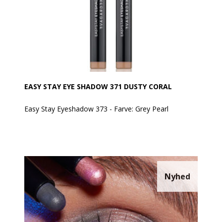
dagen, takket være dens fikserende polymerer.
EASY STAY EYE SHADOW 371 DUSTY CORAL
Easy Stay Eyeshadow 373 - Farve: Grey Pearl
EVAGARDEN Easy Stay Eyeshadow er en øjenskygge i
automatisk pen, som er let at påføre og tone ud. Når
farven først er sat, forbliver den ensartet og strålende
– uden at smitte af.
Den cremede, glatte tekstur frigiver intens farve
allerede ved første strøg. Den hæfter perfekt, danner
Nyhed
ingen folder på øjenlåget og falmer ikke.
En hurtig og praktisk måde at lege med makeup på!
Den er vandafvisende.