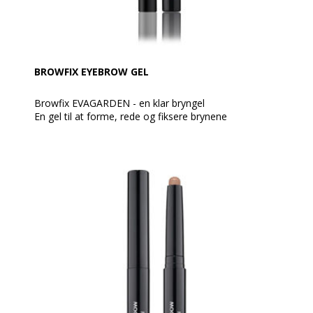
BROWFIX EYEBROW GEL
Browfix EVAGARDEN - en klar bryngel
En gel til at forme, rede og fiksere brynene
Gelen efterlader ingen spor eller irriterende rester,
takket være den lette og gennemsigtige film. Den kan
anvendes alene eller sammen med makeup.
Anvend den dagligt til at fuldende øjenmakeup, for at
fiksere og forbedre øjenbrynens design.
Formuleringen er beriget med aktive ingredienser
med en blødgørende og beroligende virkning - også
efter retning af bryn.
Anvendelse:
Gelen påføres med den specielle børste, der reder
øjenbrynene for at holde dem disciplinerede hele