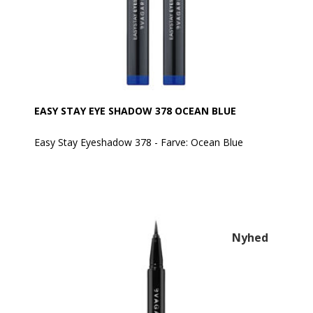
Aktive ingredienser:
• Sfæriske pudre: Giver en cremet tekstur og en
behagelig, jævn påføring.
• Aminosyrer fra L-lysin: Gør teksturen silkeblød og
sikrer en ensartet påføring uden ujævnheder.
EASY STAY EYE SHADOW 378 OCEAN BLUE
Easy Stay Eyeshadow 378 - Farve: Ocean Blue
EVAGARDEN Easy Stay Eyeshadow er en øjenskygge i
automatisk pen, som er let at påføre og tone ud. Når
farven først er sat, forbliver den ensartet og strålende
– uden at smitte af.
Den cremede, glatte tekstur frigiver intens farve
allerede ved første strøg. Den hæfter perfekt, danner
Nyhed
ingen folder på øjenlåget og falmer ikke.
En hurtig og praktisk måde at lege med makeup på!
Den er vandafvisende.