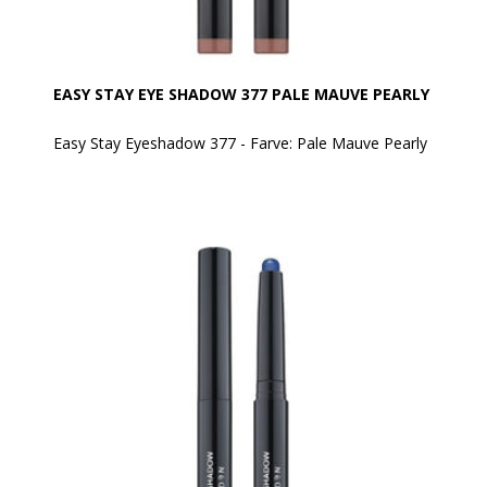
sikrer en ensartet påføring uden ujævnheder.
EASY STAY EYE SHADOW 377 PALE MAUVE PEARLY
Easy Stay Eyeshadow 377 - Farve: Pale Mauve Pearly
EVAGARDEN Easy Stay Eyeshadow er en øjenskygge i
automatisk pen, som er let at påføre og tone ud. Når
farven først er sat, forbliver den ensartet og strålende
– uden at smitte af.
Den cremede, glatte tekstur frigiver intens farve
allerede ved første strøg. Den hæfter perfekt, danner
ingen folder på øjenlåget og falmer ikke.
En hurtig og praktisk måde at lege med makeup på!
Den er vandafvisende.
Anvendelse:
Produktet kan tones/blendes umiddelbart efter
påføring med EVAGARDEN pensel nr. 8.