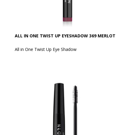
ALL IN ONE TWIST UP EYESHADOW 369 MERLOT
All in One Twist Up Eye Shadow
En øjenskygge, eyeliner og kajal i ét og samme
produkt – til et dristigt og grænseløst makeuplook!
Takket være den særlige trekantede spids gør Twist
Up All in One det nemt, hurtigt og effektivt at skabe et
look, der holder hele dagen.
Afhængigt af det ønskede resultat kan den: påføres
som øjenskygge over hele øjenlåget, anvendes som
eyeliner langs vippekanten for et grafisk og moderne
udtryk, eller anvendes som kajal på den våde kant for
at give øjnene dybde og glød.
Den cremede og glidende tekstur gør påføringen let