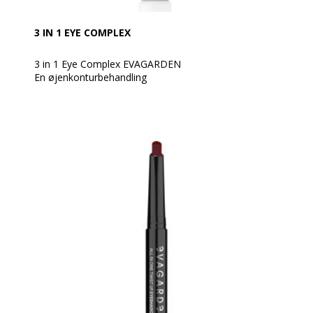
3 IN 1 EYE COMPLEX
3 in 1 Eye Complex EVAGARDEN
En øjenkonturbehandling
Den kombinerer 3 handlinger i 1: anti-mørke rande,
minimerer rynker og reducerer hævelser. Er en
behandling for et ungdommeligt look. Skal anvendes
før make-up eller man kan vælge denne
øjenkonturbehandling, hvor man sover med den på.
Ideel til hende og ham. Effektiv til et altid ungt look.
Anvendelse:
Påfør hele øjets kontur med EVAGARDEN syntetisk
flad børste n° 8 eller ved at klappe den nænsomt ind i
huden med fingrene.