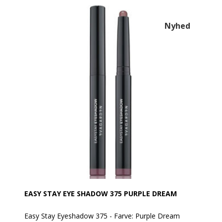
– uden at smitte af.
Den cremede, glatte tekstur frigiver intens farve
allerede ved første strøg. Den hæfter perfekt, danner
Nyhed
ingen folder på øjenlåget og falmer ikke.
En hurtig og praktisk måde at lege med makeup på!
Den er vandafvisende.
Anvendelse:
Produktet kan tones/blendes umiddelbart efter
påføring med EVAGARDEN pensel nr. 8.
Aktive ingredienser:
• Sfæriske pudre: Giver en cremet tekstur og en
behagelig, jævn påføring.
• Aminosyrer fra L-lysin: Gør teksturen silkeblød og
sikrer en ensartet påføring uden ujævnheder.
EASY STAY EYE SHADOW 375 PURPLE DREAM
Easy Stay Eyeshadow 375 - Farve: Purple Dream