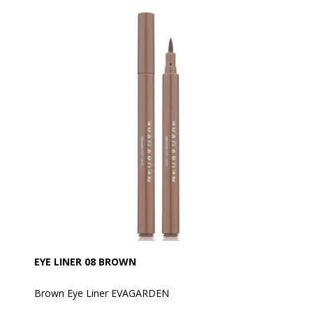
Ved hver påføring bliver vipperne indhyllet i en blød
creme, der kan fortykke dem for at opnå ekstrem
volumen.
Giver vipperne en forlængende og volumengivende
effekt hele dagen. Utrolige vipper, buede,
multiplicerede, forstørrede og længere end
nogensinde.
Anvendelse:
Påfør mascaraen fra bunden af vipperne og opad ved
at dreje applikatoren og gentag flere gange, indtil den
ønskede effekt opnås.
Hold skaftet lodret for at løfte vipperne. Hold den
vandret for at påføre produktet på det ydre hjørne af
vipperne for en vifteeffekt.
EYE LINER 08 BROWN
Brown Eye Liner EVAGARDEN