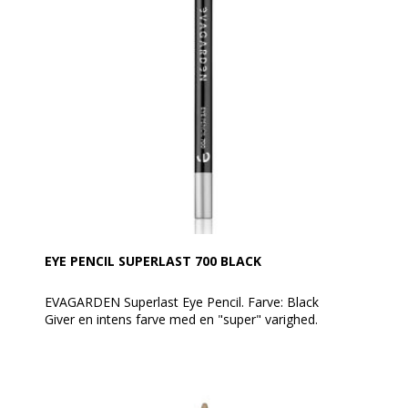
Denne øjenblyant fremhæver og understreger blikket
og er den perfekte medspiller til en langtidsholdbar,
moderne øjenmakeup.
Anvendelse:
Nem at tone ud umiddelbart efter påføring. Når den
er på plads forbliver dens linje uændret i lang tid.
Fjernes med Biphasic EVAGARDEN makeupfjerner.
EYE PENCIL SUPERLAST 700 BLACK
EVAGARDEN Superlast Eye Pencil. Farve: Black
Giver en intens farve med en "super" varighed.
En farve, der ikke smitter af, og som forbliver perfekt
hele dagen under alle forhold uden behov for
retouchering.
En perfekt medspiller til en elegant, langtidsholdbar