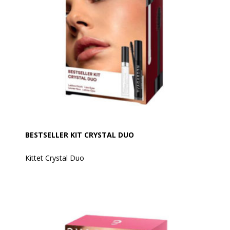
Påføringen er nem og præcis takket være den tynde
børste, der efterlader vipperne godt adskilte og
definerede og dækker dem med en let og behagelig
film, der gør dem fleksible og skinnende.
For aftagning anbefales EVAGARDEN Bi-phasic
Makeup Remover.
BESTSELLER KIT CRYSTAL DUO
Kittet Crystal Duo
Indhold:
Mascara Extreme Volume + Gloss Transparent
Crystal Plump 828