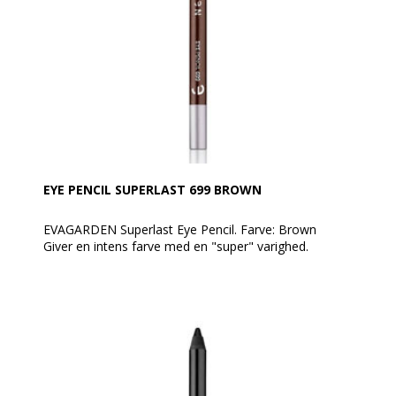
bruges inde i øjet.
EYE PENCIL SUPERLAST 699 BROWN
EVAGARDEN Superlast Eye Pencil. Farve: Brown
Giver en intens farve med en "super" varighed.
En farve, der ikke smitter af, og som forbliver perfekt
hele dagen under alle forhold uden behov for
retouchering.
En perfekt medspiller til en elegant, langtidsholdbar
øjenmakeup for et super forførende look!
Spidses med EVAGARDEN kosmetik blyantspidser.