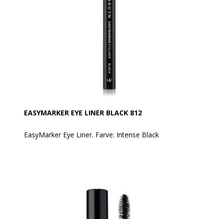
Anvendelse:
Produktet kan tones/blendes umiddelbart efter
påføring med EVAGARDEN pensel nr. 8.
Aktive ingredienser:
• Sfæriske pudre: Giver en cremet tekstur og en
behagelig, jævn påføring.
• Aminosyrer fra L-lysin: Gør teksturen silkeblød og
sikrer en ensartet påføring uden ujævnheder.
EASYMARKER EYE LINER BLACK 812
EasyMarker Eye Liner. Farve: Intense Black
Er din ultimative allierede til et magnetisk og
forførende blik. Den dybe, intense sorte farve sikrer
en perfekt og præcis streg – hver gang. Med sin
unikke applikator i ét stykke fiber får du en hidtil uset
præcision og nem påføring.
Uovertruffen holdbarhed og 100 % vandfast:
Eyelineren holder fejlfrit i op til 24 timer og modstår
alt, hvad dagen bringer. Fra tidlig morgen til sen aften