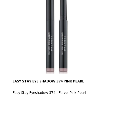
En hurtig og praktisk måde at lege med makeup på!
Den er vandafvisende.
Anvendelse:
Produktet kan tones/blendes umiddelbart efter
påføring med EVAGARDEN pensel nr. 8.
Aktive ingredienser:
• Sfæriske pudre: Giver en cremet tekstur og en
behagelig, jævn påføring.
• Aminosyrer fra L-lysin: Gør teksturen silkeblød og
sikrer en ensartet påføring uden ujævnheder.
EASY STAY EYE SHADOW 374 PINK PEARL
Easy Stay Eyeshadow 374 - Farve: Pink Pearl
EVAGARDEN Easy Stay Eyeshadow er en øjenskygge i
automatisk pen, som er let at påføre og tone ud. Når
farven først er sat, forbliver den ensartet og strålende