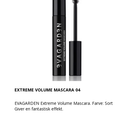
– du kan stole på, at dit look altid er skarpt og
veldefineret.
EXTREME VOLUME MASCARA 04
EVAGARDEN Extreme Volume Mascara. Farve: Sort
Giver en fantastisk effekt.
Dækker vipperne for maksimalt volumen, langvarig
holdbarhed og beskyttelse mod daglige påvirkninger
takket være 6 naturligt afledte aktive ingredienser.