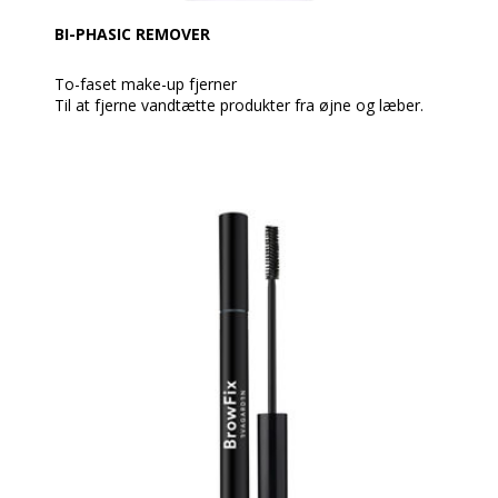
BI-PHASIC REMOVER
To-faset make-up fjerner
Til at fjerne vandtætte produkter fra øjne og læber.
En letanvendelig to-fase formel (olie og vand), der
eliminerer selv de mest modstandsdygtige mascaraer
såsom Mascara Aquaproof EVAGARDEN og de mest
modstandsdygtige læbefarver såsom Ultralasting
EVAGARDEN læbestift.
Absolut delikat, velegnet til alle hudtyper, med en
beroligende og forfriskende virkning, der respekterer
øjnenes og læbernes delikatesse.
Anvendelse:
Ryst pakken for at blande de to faser. Det anbefales
at fjerne de fedtede rester med EVAGARDEN make-
up remover servietten.