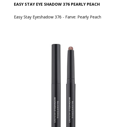
EASY STAY EYE SHADOW 376 PEARLY PEACH
Easy Stay Eyeshadow 376 - Farve: Pearly Peach
EVAGARDEN Easy Stay Eyeshadow er en øjenskygge i
automatisk pen, som er let at påføre og tone ud. Når
farven først er sat, forbliver den ensartet og strålende
– uden at smitte af.
Den cremede, glatte tekstur frigiver intens farve
allerede ved første strøg. Den hæfter perfekt, danner
ingen folder på øjenlåget og falmer ikke.
En hurtig og praktisk måde at lege med makeup på!
Den er vandafvisende.
Anvendelse:
Produktet kan tones/blendes umiddelbart efter
påføring med EVAGARDEN pensel nr. 8.
Aktive ingredienser:
• Sfæriske pudre: Giver en cremet tekstur og en
behagelig, jævn påføring.
• Aminosyrer fra L-lysin: Gør teksturen silkeblød og