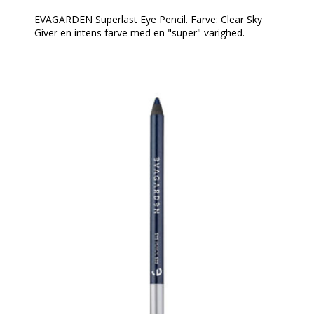
EVAGARDEN Superlast Eye Pencil. Farve: Clear Sky
Giver en intens farve med en "super" varighed.
En farve, der ikke smitter af, og som forbliver perfekt
hele dagen under alle forhold uden behov for
retouchering.
En perfekt medspiller til en elegant, langtidsholdbar
øjenmakeup for et super forførende look!
Spidses med EVAGARDEN kosmetik blyantspidser.
Denne øjenblyant fremhæver og understreger blikket
og er den perfekte medspiller til en langtidsholdbar,
moderne øjenmakeup.
Anvendelse:
Nem at tone ud umiddelbart efter påføring. Når den
er på plads forbliver dens linje uændret i lang tid.
Fjernes med Biphasic EVAGARDEN makeupfjerner.