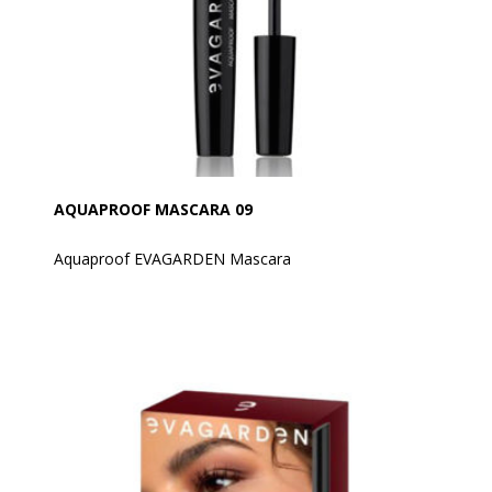
og sikrer en intens, mættet farve. Den er nem at tone
ud umiddelbart efter påføring, og når farven først har
sat sig, forbliver den jævn, klar og uden at smitte af.
Produkteet kan tones ud umiddelbart efter påføring
med EVAGARDEN pensel nr. 8
AQUAPROOF MASCARA 09
Aquaproof EVAGARDEN Mascara
En mascara som er modstandsdygtig i enhver
situation. Den bliver, hvor den skal.
Denne vandfaste mascara er modstandsdygtig under
alle typer klimatiske forhold. Ændrer sig ikke i regn og
sne, hav eller swimmingpool.
Et utroligt resultat i en garanteret varighed på op til 3
dage.
Anvendelse: