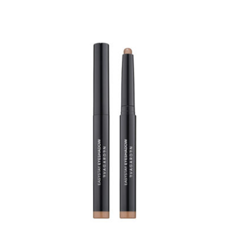
EVAGARDEN Easy Stay Eyeshadow er en øjenskygge i
automatisk pen, som er let at påføre og tone ud. Når
farven først er sat, forbliver den ensartet og strålende
– uden at smitte af.
Den cremede, glatte tekstur frigiver intens farve
allerede ved første strøg. Den hæfter perfekt, danner
ingen folder på øjenlåget og falmer ikke.
En hurtig og praktisk måde at lege med makeup på!
Den er vandafvisende.
Anvendelse:
Produktet kan tones/blendes umiddelbart efter
påføring med EVAGARDEN pensel nr. 8.
Aktive ingredienser:
• Sfæriske pudre: Giver en cremet tekstur og en
behagelig, jævn påføring.
• Aminosyrer fra L-lysin: Gør teksturen silkeblød og
sikrer en ensartet påføring uden ujævnheder.