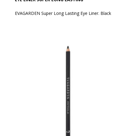
EVAGARDEN Super Long Lasting Eye Liner. Black
Er en flydende eyeliner med en tynd latexapplikator,
der sikrer en hurtig og præcis påføring, så du nemt
kan tegne linjer fra ultra-tynde til intense.
Uundværlig for at fremhæve og intensivere blikket,
samt for at skabe øjenmakeup, der spænder fra de
enkleste til de mest sofistikerede grafiske udtryk, som
modebilledet kræver.
Den flydende formel giver en markant, ekstremt let
påføring med en super langvarig holdbarhed
(vandafvisende).
Anvendelse:
Ryst før brug.
Den specielle applikator gør det muligt at tegne en
ultra-defineret linje. Farven er intens, tørrer hurtigt og
har super lang holdbarhed.
For et mere naturligt look, tegn en tynd streg langs
den øverste vippekant.
For et mere intenst look, tegn en mere markant og
fremhævet streg, og øg tykkelsen mod ydersiden af
øjet. Flasken spilder ikke indholdet, selv hvis den