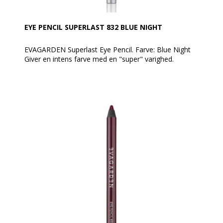
EYE PENCIL SUPERLAST 832 BLUE NIGHT
EVAGARDEN Superlast Eye Pencil. Farve: Blue Night
Giver en intens farve med en "super" varighed.
En farve, der ikke smitter af, og som forbliver perfekt
hele dagen under alle forhold uden behov for
retouchering.
En perfekt medspiller til en elegant, langtidsholdbar
øjenmakeup for et super forførende look!
Spidses med EVAGARDEN kosmetik blyantspidser.
Denne øjenblyant fremhæver og understreger blikket
og er den perfekte medspiller til en langtidsholdbar,
moderne øjenmakeup.
Anvendelse:
Nem at tone ud umiddelbart efter påføring. Når den
er på plads forbliver dens linje uændret i lang tid.
Fjernes med Biphasic EVAGARDEN makeupfjerner.