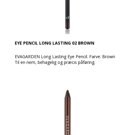
EYE PENCIL LONG LASTING 02 BROWN
EVAGARDEN Long Lasting Eye Pencil. Farve: Brown
Til en nem, behagelig og præcis påføring.
Kan bruges både skarp og udtonet alt efter det
ønskede resultat.
Er en langtidsholdbar træblyant med en fuld farve og
en høj procentdel af pigmenter af mineralsk
oprindelse. Er til at fremhæve og understrege blikket
med en intens makeup med perfekt holdbarhed, ideel
til at ændre øjenlinjen før anvendelse af øjenskygger.
Anvendelse:
Påfør langs øjenkonturen og blend med EVAGARDEN-
børsten nr. 18 før øjenskyggen påføres. Den kan også