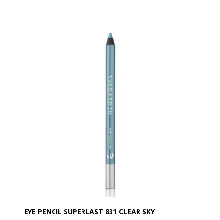
En farve, der ikke smitter af, og som forbliver perfekt
hele dagen under alle forhold uden behov for
retouchering.
En perfekt medspiller til en elegant, langtidsholdbar
øjenmakeup for et super forførende look!
Spidses med EVAGARDEN kosmetik blyantspidser.
Denne øjenblyant fremhæver og understreger blikket
og er den perfekte medspiller til en langtidsholdbar,
moderne øjenmakeup.
Anvendelse:
Nem at tone ud umiddelbart efter påføring. Når den
er på plads forbliver dens linje uændret i lang tid.
Fjernes med Biphasic EVAGARDEN makeupfjerner.
EYE PENCIL SUPERLAST 831 CLEAR SKY