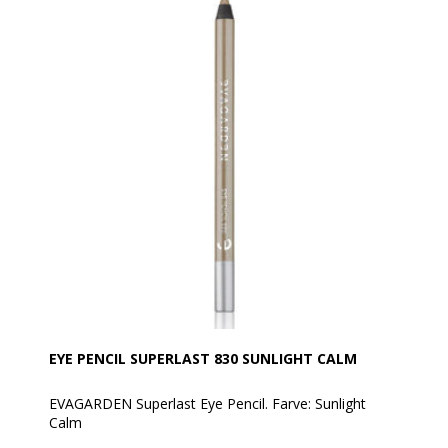
øjenmakeup for et super forførende look!
Spidses med EVAGARDEN kosmetik blyantspidser.
Denne øjenblyant fremhæver og understreger blikket
og er den perfekte medspiller til en langtidsholdbar,
moderne øjenmakeup.
Anvendelse:
Nem at tone ud umiddelbart efter påføring. Når den
er på plads forbliver dens linje uændret i lang tid.
Fjernes med Biphasic EVAGARDEN makeupfjerner.
EYE PENCIL SUPERLAST 830 SUNLIGHT CALM
EVAGARDEN Superlast Eye Pencil. Farve: Sunlight
Calm
Giver en intens farve med en "super" varighed.