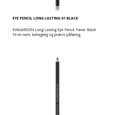
vælter. Den kan fjernes med EVAGARDEN make-up
fjerner serviet eller EVAGARDEN Biphasic make-up
fjerner.
EYE PENCIL LONG LASTING 01 BLACK
EVAGARDEN Long Lasting Eye Pencil. Farve: Black
Til en nem, behagelig og præcis påføring.
Kan bruges både skarp og udtonet alt efter det
ønskede resultat.
Er en langtidsholdbar træblyant med en fuld farve og
en høj procentdel af pigmenter af mineralsk
oprindelse. Er til at fremhæve og understrege blikket
med en intens makeup med perfekt holdbarhed, ideel
til at ændre øjenlinjen før anvendelse af øjenskygger.
Anvendelse:
Påfør langs øjenkonturen og blend med EVAGARDEN-
børsten nr. 18 før øjenskyggen påføres. Den kan også
bruges inde i øjet.